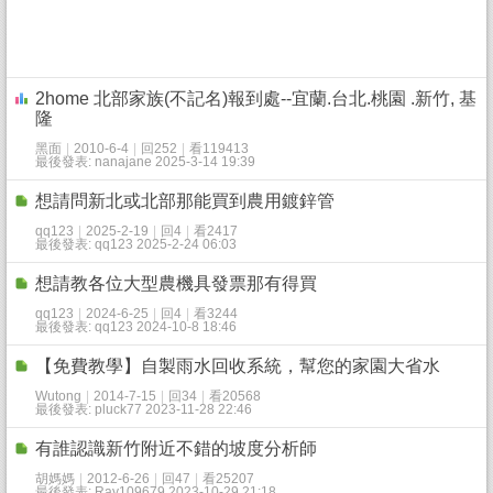
2home 北部家族(不記名)報到處--宜蘭.台北.桃園 .新竹, 基
隆
黑面
|
2010-6-4
|
回252
|
看119413
最後發表: nanajane 2025-3-14 19:39
想請問新北或北部那能買到農用鍍鋅管
qq123
|
2025-2-19
|
回4
|
看2417
最後發表: qq123 2025-2-24 06:03
想請教各位大型農機具發票那有得買
qq123
|
2024-6-25
|
回4
|
看3244
最後發表: qq123 2024-10-8 18:46
【免費教學】自製雨水回收系統，幫您的家園大省水
Wutong
|
2014-7-15
|
回34
|
看20568
最後發表: pluck77 2023-11-28 22:46
有誰認識新竹附近不錯的坡度分析師
胡媽媽
|
2012-6-26
|
回47
|
看25207
最後發表: Ray109679 2023-10-29 21:18