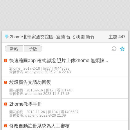
2home北部家族交誼區--宜蘭.台北.桃園.新竹
主題 447
新帖
子版
快速縮圖app 程式,讓您照片上傳2home 無煩惱...
2home
|
2017-2-18
|
回27
|
看443693
最後發表: woodypapa 2026-2-14 22:43
垃圾廣告文請勿回復
開花的樹
|
2013-9-16
|
回17
|
看381748
最後發表: webmaster 2023-11-8 17:13
2home教學手冊
開花的樹
|
2013-11-26
|
回134
|
看1406687
最後發表: xiaofeng 2022-8-20 21:09
修改自動註冊系統為人工審核