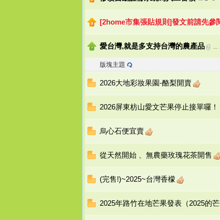
[2home市集張貼規則]發文前請先參
e
愛台灣,就是多支持台灣的農產品
...
版塊主題
2026大地彩妝果園-酪梨開賣
2026屏東枋山愛文芒果停止接單囉！
打
烏心石便宜賣
從天然開始 、無農藥玫瑰花茶開售
(完售!)~2025~台灣香檬
2025年路竹在地芒果發表（2025