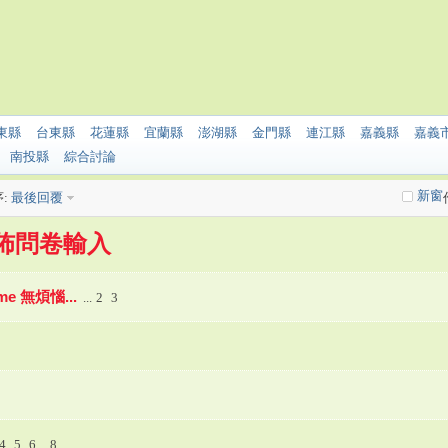
東縣
台東縣
花蓮縣
宜蘭縣
澎湖縣
金門縣
連江縣
嘉義縣
嘉義
南投縣
綜合討論
新窗
:
最後回覆
分佈問卷輸入
 無煩惱...
...
2
3
4
5
6
..
8