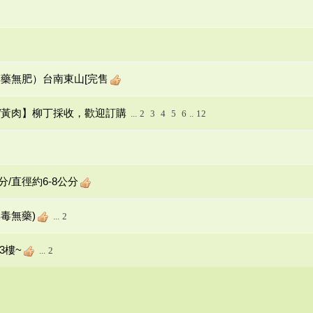
無藥無肥）台南東山[完售
肉/黃肉】柳丁採收，歡迎訂購
...
2
3
4
5
6
..
12
分/直徑約6-8公分
無毒無藥)
...
2
3樓~
...
2