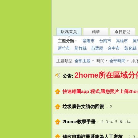
o
版塊首頁
精華
今日新貼
主題分類：
基隆市
台南市
高雄市
屏
新竹市
新竹縣
苗栗縣
台中市
彰化縣
主題類型:
全部主題
時間：
全部時間
排序
2home所在區域
公告:
快速縮圖app 程式,讓您照片上傳2home
m
垃圾廣告文請勿回復
...
2
2home教學手冊
...
2
3
4
5
6
..
14
修改自動註冊系統為人工審核
...
2
3