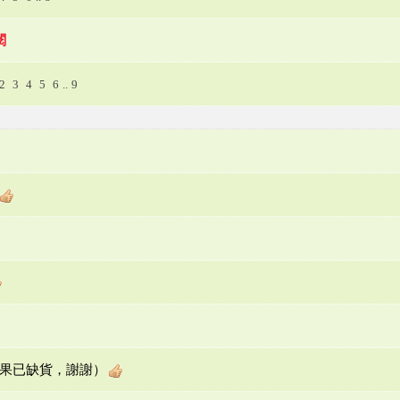
閱
2
3
4
5
6
..
9
的芒果已缺貨，謝謝）