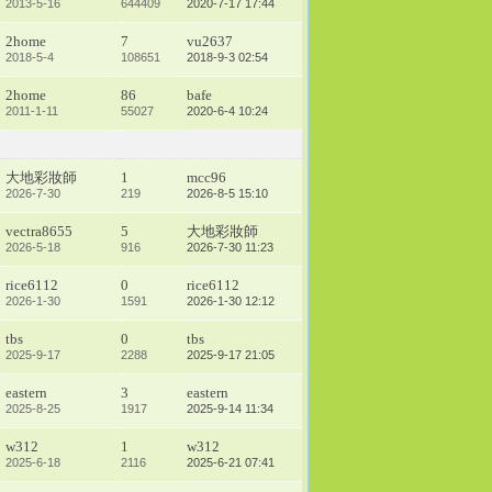
2013-5-16
644409
2020-7-17 17:44
2home
7
vu2637
2018-5-4
108651
2018-9-3 02:54
2home
86
bafe
2011-1-11
55027
2020-6-4 10:24
大地彩妝師
1
mcc96
2026-7-30
219
2026-8-5 15:10
vectra8655
5
大地彩妝師
2026-5-18
916
2026-7-30 11:23
rice6112
0
rice6112
2026-1-30
1591
2026-1-30 12:12
tbs
0
tbs
2025-9-17
2288
2025-9-17 21:05
eastern
3
eastern
2025-8-25
1917
2025-9-14 11:34
w312
1
w312
2025-6-18
2116
2025-6-21 07:41