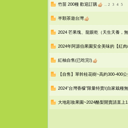
造
竹苗 200種 歡迎訂購
...
2
3
4
5
半顆茶遊台灣
2024 芒果塊、龍眼乾（天生天養，
2024年阿源伯果園安全美味的【紅
桃
紅柚自售(已吃完!)
【自售】單幹桂花樹~高約300-400公
2024"台灣香檬"限量特賣!(自家栽種
大地彩妝果園~2024酪梨開賣請直上1
花