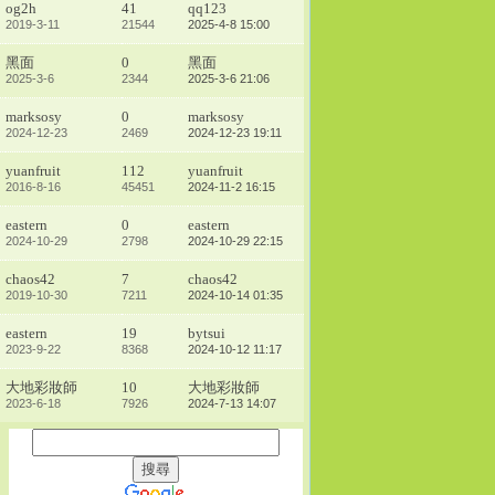
og2h
41
qq123
2019-3-11
21544
2025-4-8 15:00
黑面
0
黑面
2025-3-6
2344
2025-3-6 21:06
marksosy
0
marksosy
2024-12-23
2469
2024-12-23 19:11
yuanfruit
112
yuanfruit
2016-8-16
45451
2024-11-2 16:15
eastern
0
eastern
2024-10-29
2798
2024-10-29 22:15
chaos42
7
chaos42
2019-10-30
7211
2024-10-14 01:35
eastern
19
bytsui
2023-9-22
8368
2024-10-12 11:17
大地彩妝師
10
大地彩妝師
2023-6-18
7926
2024-7-13 14:07