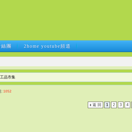
B粉絲團
2home youtube頻道
B粉絲團
2home youtube頻道
手工品市集
題:
1052
返 回
1
2
3
4