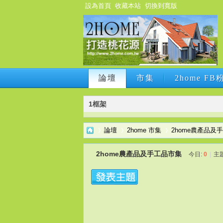
設為首頁
收藏本站
切換到寬版
論壇
市集
2home F
論壇
市集
2home F
1框架
論壇
2home 市集
2home農產品及
2home農產品及手工品市集
今日:
0
|
主
2h
›
›
›