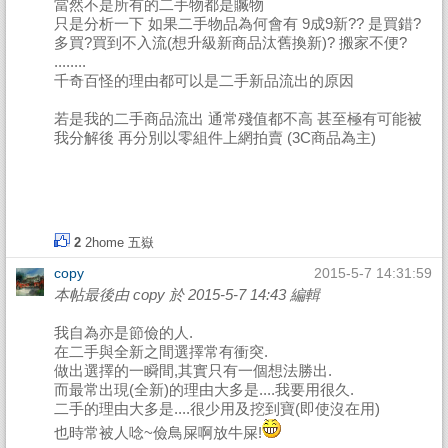
當然不是所有的二手物都是贓物
只是分析一下 如果二手物品為何會有 9成9新?? 是買錯?
多買?買到不入流(想升級新商品汰舊換新)? 搬家不便?
........
千奇百怪的理由都可以是二手新品流出的原因
若是我的二手商品流出 通常殘值都不高 甚至極有可能被
我分解後 再分別以零組件上網拍賣 (3C商品為主)
2
2home
五嶽
copy
2015-5-7 14:31:59
本帖最後由 copy 於 2015-5-7 14:43 編輯
我自為亦是節儉的人.
在二手與全新之間選擇常有衝突.
做出選擇的一瞬間,其實只有一個想法勝出.
而最常出現(全新)的理由大多是....我要用很久.
二手的理由大多是....很少用及挖到寶(即使沒在用)
也時常被人唸~儉鳥屎啊放牛屎!