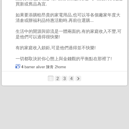
買新或舊品為宜.
如果要添購較昂貴的家電用品,也可以等各個廠家年度大
清倉或辦福利品特惠活動時,再前往選購...
生活中的開源與節流是一體兩面的,有的家庭收入不豐,可
是他們可以過得很快樂!
有的家庭收入頗鉅,可是他們過得並不快樂!
一切都取決於你心態上與金錢觀的平衡點在那裡了!
4
barner
aliver
陳青
2home
1
2
3
4