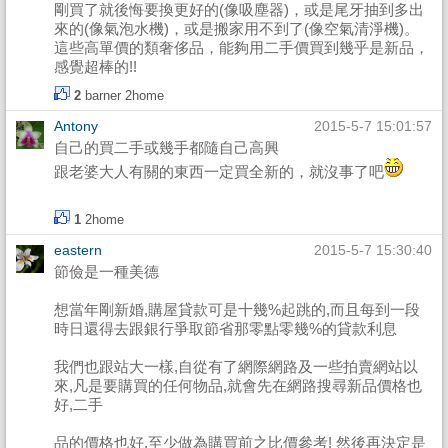
剛買了就後悔要換更好的(像吸塵器)，或是尾牙抽到多出
來的(像氣泡水機)，或是搬家用不到了(像空氣清淨機)。
這些高單價的類奢侈品，能夠用二手價買到幾乎是新品，
感覺超棒的!!
2
barner
2home
Antony
2015-5-7 15:01:57
自己的買二手或幾手都隨自己高興
跟老婆大人有關的東西一定買全新的，就沒事了吧
1
2home
eastern
2015-5-7 15:30:40
節儉是一種美德
想當年剛新婚,購屋貸款可是十幾%起跳的,而且每到一段
時日還得去跟銀行爭取節省那零點零幾%的貸款利息
我們也跟站大一樣,自從有了網際網路及一些拍賣網站以
來,凡是要購買的任何物品,就會先在網路搜尋新品價格也
好,二手
品的價格也好,至少做為購買前之比價參考! 然後再決定是