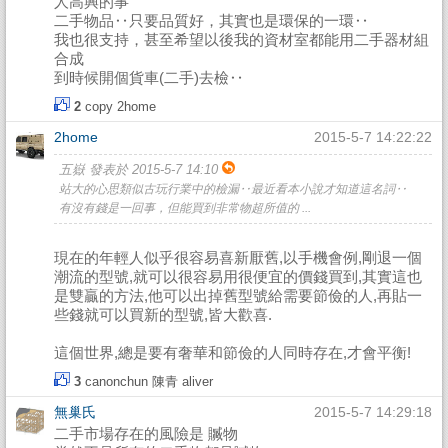
人高興的事
二手物品‥只要品質好，其實也是環保的一環‥
我也很支持，甚至希望以後我的資材室都能用二手器材組
合成
到時候開個貨車(二手)去檢‥
2
copy
2home
2home
2015-5-7 14:22:22
五嶽 發表於 2015-5-7 14:10
站大的心思類似古玩行業中的檢漏‥最近看本小說才知道這名詞‥
有沒有錢是一回事，但能買到非常物超所值的 ...
現在的年輕人似乎很容易喜新厭舊,以手機會例,剛退一個
潮流的型號,就可以很容易用很便宜的價錢買到,其實這也
是雙贏的方法,他可以出掉舊型號給需要節儉的人,再貼一
些錢就可以買新的型號,皆大歡喜.
這個世界,總是要有奢華和節儉的人同時存在,才會平衡!
3
canonchun
陳青
aliver
無巢氏
2015-5-7 14:29:18
二手市場存在的風險是 贓物