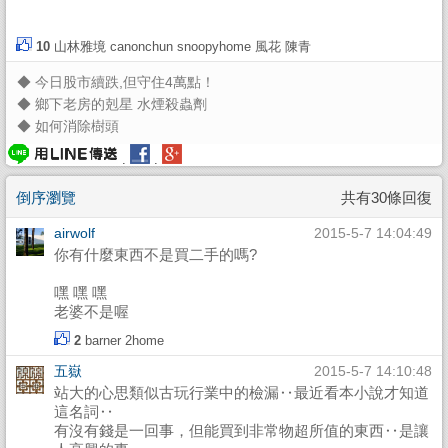
10
山林雅境
canonchun
snoopyhome
風花
陳青
◆
今日股市續跌,但守住4萬點！
◆
鄉下老房的剋星 水煙殺蟲劑
◆
如何消除樹頭
.
.
倒序瀏覽
共有30條回復
airwolf
2015-5-7 14:04:49
你有什麼東西不是買二手的嗎?
嘿 嘿 嘿
老婆不是喔
2
barner
2home
五嶽
2015-5-7 14:10:48
站大的心思類似古玩行業中的檢漏‥最近看本小說才知道
這名詞‥
有沒有錢是一回事，但能買到非常物超所值的東西‥是讓