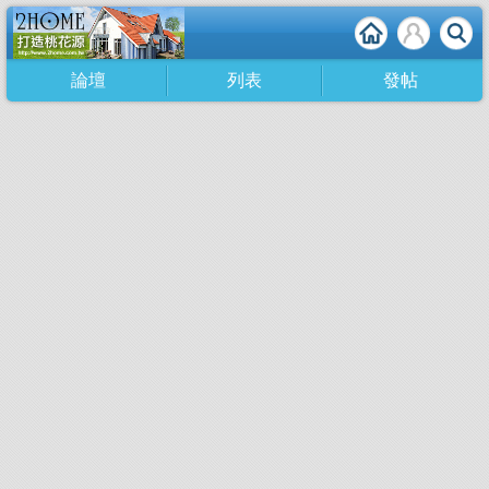
論壇
列表
發帖