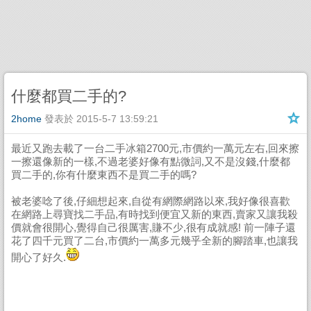
什麼都買二手的?
2home
發表於
2015-5-7 13:59:21
最近又跑去載了一台二手冰箱2700元,市價約一萬元左右,回來擦
一擦還像新的一樣,不過老婆好像有點微詞,又不是沒錢,什麼都
買二手的,你有什麼東西不是買二手的嗎?
被老婆唸了後,仔細想起來,自從有網際網路以來,我好像很喜歡
在網路上尋寶找二手品,有時找到便宜又新的東西,賣家又讓我殺
價就會很開心,覺得自己很厲害,賺不少,很有成就感! 前一陣子還
花了四千元買了二台,市價約一萬多元幾乎全新的腳踏車,也讓我
開心了好久.