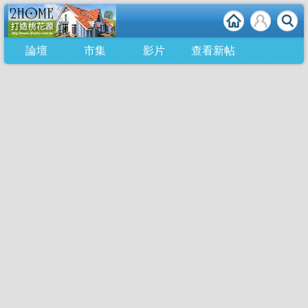
論壇
市集
影片
查看新帖