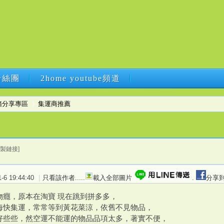
B粉絲團
2home youtube頻道
B粉絲團
2home youtube頻道
箱分享專區
集運商推薦
›
複製鏈接]
6 19:44:40
|
只看該作者
.....
載入全部圖片
.
分享到
物癮，原本在淘寶 現在跳到拼多多，
海快集運，常常等到黃花菜涼，依舊不見物品，
好些些，然空運不能運的物品品項太多，著實不便，