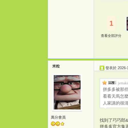
1
查看全部評分
米粒
發表於 2026-1-
jetta
拼多多被那
看看天馬怎
人家講的很
萬分會員
找到了巧巧郎
拼多多官方集運