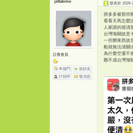
jettakimo
發表於 2026-1-
拼多多被那些
看看天馬怎麼
人家講的很清
台灣海關故意卡
一些髒東西故意不
船就無法清關
為什麼空運不
註冊會員
難不成台灣海關
串個門
加好友
打招呼
發消息