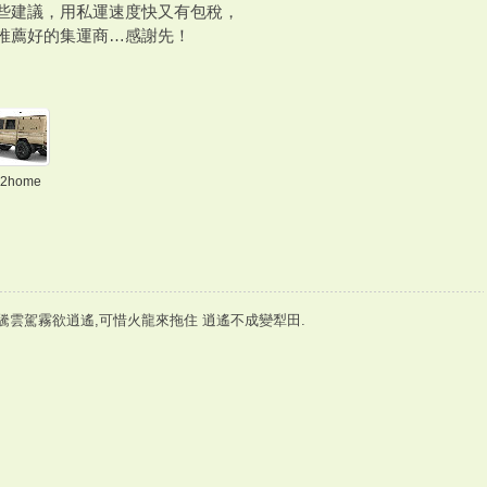
一些建議，用私運速度快又有包稅，
求推薦好的集運商…感謝先！
2home
驣雲駕霧欲逍遙,可惜火龍來拖住 逍遙不成變犁田.