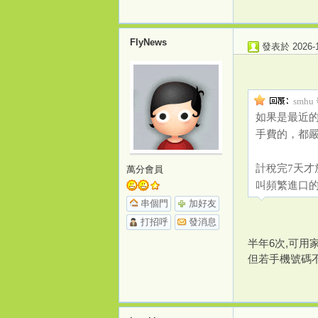
FlyNews
發表於 2026-1-
源
smhu 
如果是最近
手費的，都嚴重
計稅完7天
萬分會員
叫頻繁進口的
串個門
加好友
打招呼
發消息
半年6次,可用
但若手機號碼不