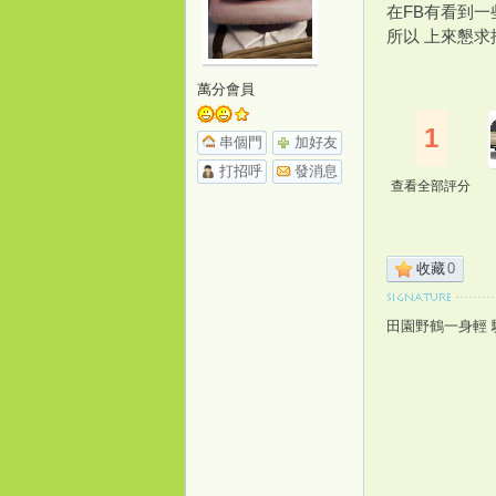
在FB有看到
所以 上來懇
o
萬分會員
1
串個門
加好友
打招呼
發消息
查看全部評分
收藏
0
m
田園野鶴一身輕 
e