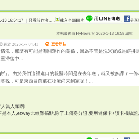
13 16:54:17
|
只看該作者
.....
載入全部圖片
.
分享
本帖最後由 FlyNews 於 2026-1-13 16:58 編輯
發表於 2026-1-7 04:43
的情況，那麼有可能是海關運作的關係，因為不管是洗米寶或是瞎拼
滯後中...
才放行。由於我們這裡進口的報關時間是在去年底，就又被多課了一條
關稅，可是東西目前還在物流尚未到家呢！...
家人當人頭啊!
是本人,ezway比較難搞點,除了上傳身分證,要用健保卡+讀卡機驗證