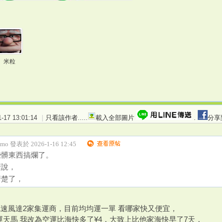
米粒
17 13:01:14
|
只看該作者
.....
載入全部圖片
.
分享
kimo 發表於 2026-1-16 12:45
些髒東西搞爛了。
麼說，
清楚了，
&速風達2家集運商，目前均均運一單 看哪家快又便宜，
天馬 我改為空運比海快多了¥4，大致上比他家海快早了7天，