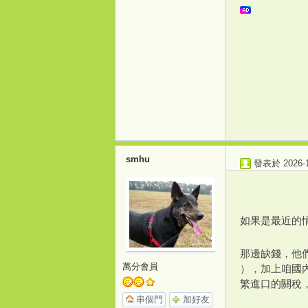
打
smhu
發表於 2026-1-
如果是最近的
那邊缺錢，他
萬分會員
），加上咱國
造
繁進口的關稅
串個門
加好友