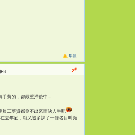
舉報
#
2
FB
費的，都嚴重滯後中...
連員工薪資都發不出來而缺人手吧
是在去年底，就又被多課了一條名目叫頻