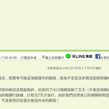
7 04:43:40
|
只看該作者
.....
載入全部圖片
.
分享到
本帖最後由 smhu 於 2026-1-7 04:53 編輯
情況，那麼有可能是海關運作的關係，因為不管是洗米寶或是瞎拼賺轉手
們境內物流是開超跑的，但是到了出口報關就躺了五天（不會說海關
內的報關行缺錢，計稅完7天才放行。由於我們這裡進口的報關時間
，可是東西目前還在物流尚未到家呢！