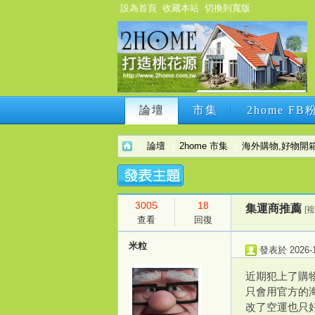
設為首頁
收藏本站
切換到寬版
論壇
市集
2home F
論壇
市集
2home F
論壇
2home 市集
海外購物,好物開
3005
18
2h
›
›
›
集運商推薦
[
查看
回復
米粒
發表於 2026-1-
近期犯上了購
只會用官方的
改了空運也只