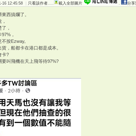
16 12:45:58
|
只看該作者
.....
載入全部圖片
.
分享
髒東西搞爛了。
說，
楚了，
97%，
按Ezway,
出貨，船都卡在港口都是成本。
會卡?
要叫飛機在天上飛等待97%?