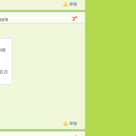
舉報
#
3
到FB
賺轉
名目
,
舉報