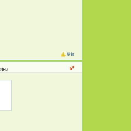
舉報
#
5
到FB