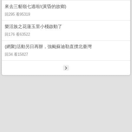
來去三貂嶺七逃啦!(黃昏的故鄉)
回295 看95319
樂活族之花蓮玉里小棧啟動了
回176 看63522
(網聚)活動另日再辦，強颱蘇迪勒直撲北臺灣
回34 看15827