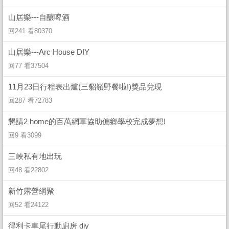
山居樂---自釀啤酒
回241 看80370
山居樂---Arc House DIY
回77 看37504
11月23日行程表出爐(三貂嶺野餐啦!)獎品兌現
回287 看72783
懇請2 home的百萬網軍協助偏鄉學校完成夢想!
回9 看3099
三峽私有地出玩
回48 看22802
新竹露營網聚
回52 看24122
得利卡車尾行動廚房 diy