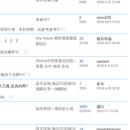
8390
2018-9-21 14:48
8
miss639
美食DIY
5005
2018-10-5 13:02
理方便，有利有弊，給參考參考!!!
tiny house 鄉村屋庭園規
28
種瓜得蟲
...
1
2
3
15786
2018-10-5 08:44
劃設計
修改頭像即可。
2home中部家族交誼區--
39
eastern
16254
2018-6-4 21:51
苗栗.台中.南投.彰化
得下去啊!!!!!
談天說地,無話不談(政治
7
笨羊
又圓,是真的嗎?
3324
2018-4-26 11:02
相關文章一律刪除)
呵呵。
1905
謙白
如何尋找一塊好的土地
1125415
2021-2-7 21:56
談天說地,無話不談(政治
14
taiwanbigmary