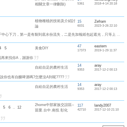
5361
2018-4-14 20:18
相關文章一律刪除)
植物種植的技術及介紹討
15
Zefram
6031
2023-3-26 22:10
論
從下中心下刀，第一是有裂到底水份流失，二是先加報紙包起遮光，只等上 ...
47
eastern
4
5
美食DIY
17373
2019-1-29 11:37
封我再來找你A，謝謝你
14
aray
自給自足的農村生活
9353
2017-12-2 00:13
你也有自釀啤酒嗎?怎麼沒A到呢????
14
aray
自給自足的農村生活
9353
2017-12-2 00:13
2home中部家族交誼區--
117
landy2007
5
6
..
12
42710
2017-12-10 21:10
苗栗.台中.南投.彰化
.