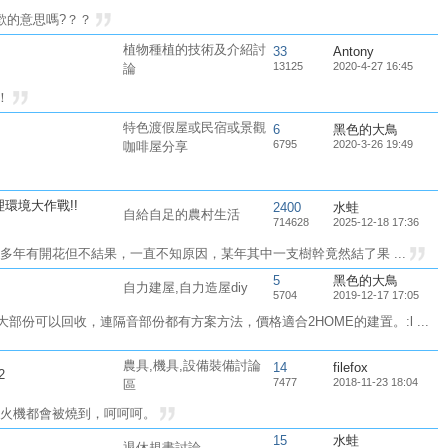
歡的意思嗎?？？
植物種植的技術及介紹討
33
Antony
13125
2020-4-27 16:45
論
！
特色渡假屋或民宿或景觀
6
黑色的大鳥
6795
2020-3-26 19:49
咖啡屋分享
理環境大作戰!!
2400
水蛙
自給自足的農村生活
714628
2025-12-18 17:36
年有開花但不結果，一直不知原因，某年其中一支樹幹竟然結了果 ...
5
黑色的大鳥
自力建屋,自力造屋diy
5704
2019-12-17 17:05
份可以回收，連隔音部份都有方案方法，價格適合2HOME的建置。:l ...
農具,機具,設備裝備討論
14
filefox
2
7477
2018-11-23 18:04
區
打火機都會被燒到，呵呵呵。
15
水蛙
退休規畫討論