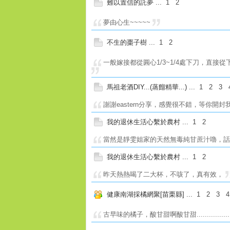
難以置信的託夢
...
1
2
夢由心生~~~~~
不生的棗子樹
...
1
2
一般嫁接都從圓心1/3~1/4處下刀，直接
馬祖老酒DIY...(蒸餾精華...)
...
1
2
3
謝謝eastern分享，感覺很不錯，等你開
我的退休生活心繫於農村
...
1
2
當然是靜雯姐家的天然無毒純甘蔗汁嚕，話說
我的退休生活心繫於農村
...
1
2
昨天熱熱喝了二大杯，不咳了，真有效，
健康南湖採橘網聚[苗栗縣]
...
1
2
3
4
古早味的橘子，酸甘甜啊酸甘甜...............