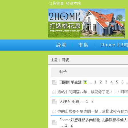
設為首頁
收藏本站
論壇
市集
2home F
論壇
市集
2home F
回復
主題
|
帖子
田園簡單生活
...
1
2
3
4
5
6
.
這帖中間間隔八年，破記錄了吧！！！呵
大理石 免費
...
1
2
你的山居要不要也開一帖，這樣比較有動力
2home好想種點多肉植物,去參觀福祥仙
...
1
2