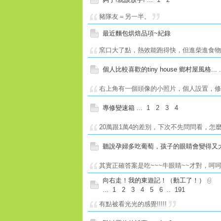
豬隊友＝另一半。
最近麵包烘焙品項~紀錄
窯口大了點，熱效能跑得快，但進柴進食物清
個人比較喜歡的tiny house 鄉村屋風格...
右上角有一個頭像的小照片，個人設置，
專修變速箱
...
1
2
3
4
20萬跟1萬4的差別，下次不先問問看，怎麼修
聽說孕婦多吃葡萄，孩子的眼睛會變得又大
其實正確答案是吃~~~牛眼睛~~才對，呵
向右走！我的東遊記！（動工了！）
...
1
2
3
4
5
6
..
191
有點被看光光的感覺!!!!!