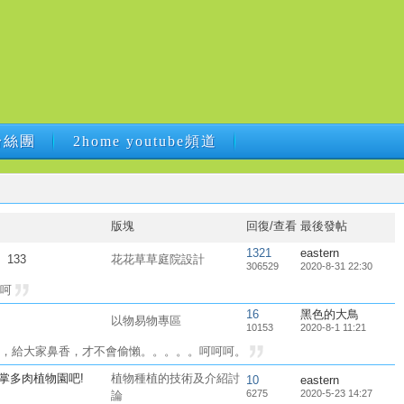
B粉絲團
2home youtube頻道
B粉絲團
2home youtube頻道
版塊
回復/查看
最後發帖
1321
eastern
.
133
花花草草庭院設計
306529
2020-8-31 22:30
呵呵
16
黑色的大鳥
以物易物專區
10153
2020-8-1 11:21
，給大家鼻香，才不會偷懶。。。。。呵呵呵。
人掌多肉植物園吧!
植物種植的技術及介紹討
10
eastern
6275
2020-5-23 14:27
論