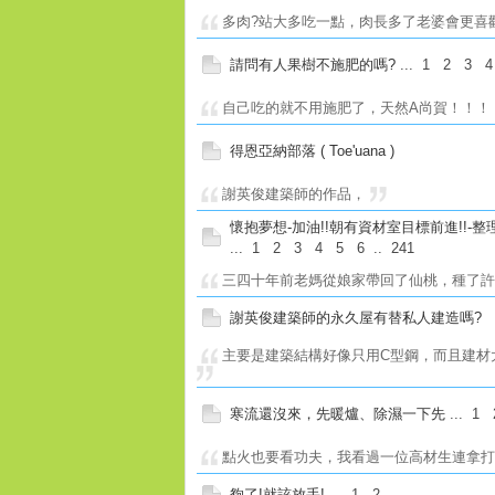
多肉?站大多吃一點，肉長多了老婆會更喜
請問有人果樹不施肥的嗎?
...
1
2
3
4
自己吃的就不用施肥了，天然A尚賀！！！
得恩亞納部落 ( Toe'uana )
謝英俊建築師的作品，
懷抱夢想-加油!!朝有資材室目標前進!!-整
...
1
2
3
4
5
6
..
241
三四十年前老媽從娘家帶回了仙桃，種了許多
謝英俊建築師的永久屋有替私人建造嗎?
主要是建築結構好像只用C型鋼，而且建材大部
寒流還沒來，先暖爐、除濕一下先
...
1
點火也要看功夫，我看過一位高材生連拿
夠了!就該放手!
...
1
2